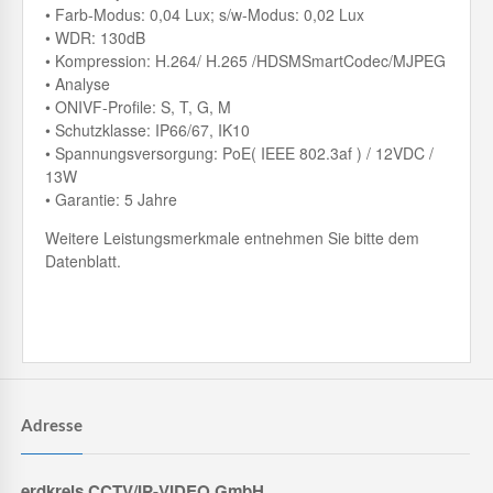
• Farb-Modus: 0,04 Lux; s/w-Modus: 0,02 Lux
• WDR: 130dB
• Kompression: H.264/ H.265 /HDSMSmartCodec/MJPEG
• Analyse
• ONIVF-Profile: S, T, G, M
• Schutzklasse: IP66/67, IK10
• Spannungsversorgung: PoE( IEEE 802.3af ) / 12VDC /
13W
• Garantie: 5 Jahre
Weitere Leistungsmerkmale entnehmen Sie bitte dem
Datenblatt.
Adresse
erdkreis CCTV/IP-VIDEO GmbH