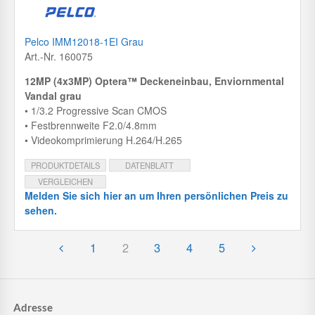
Pelco IMM12018-1EI Grau
Art.-Nr. 160075
12MP (4x3MP) Optera™ Deckeneinbau, Enviornmental
Vandal grau
• 1/3.2 Progressive Scan CMOS
• Festbrennweite F2.0/4.8mm
• Videokomprimierung H.264/H.265
PRODUKTDETAILS
DATENBLATT
VERGLEICHEN
Melden Sie sich hier an um Ihren persönlichen Preis zu
sehen.
1
2
3
4
5
Adresse