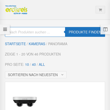
P
r
PRODUKTE FINDEN
o
d
u
STARTSEITE
/
KAMERAS
/ PANORAMA
c
t
s
ZEIGE 1 - 20 VON 46 PRODUKTEN
s
e
a
PRO SEITE:
10
/
40
/
ALL
r
c
h
SORTIEREN NACH NEUESTEN