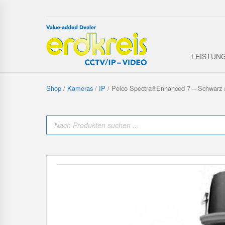
LEISTUN
Shop
/
Kameras
/
IP
/ Pelco Spectra®Enhanced 7 – Schwarz
P
r
o
d
u
c
t
s
s
e
a
r
c
h