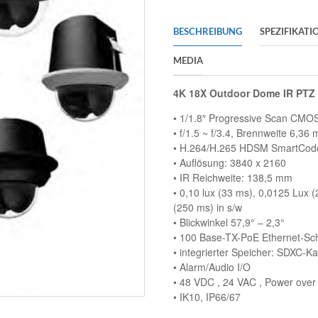
BESCHREIBUNG
SPEZIFIKATI
MEDIA
4K 18X Outdoor Dome IR PTZ
• 1/1.8″ Progressive Scan CMOS
• f/1.5 ~ f/3.4, Brennweite 6,36
• H.264/H.265 HDSM SmartCod
• Auflösung: 3840 x 2160
• IR Reichweite: 138,5 mm
• 0,10 lux (33 ms), 0,0125 Lux 
(250 ms) in s/w
• Blickwinkel 57,9° – 2,3°
• 100 Base-TX-PoE Ethernet-Schn
• integrierter Speicher: SDXC-Ka
• Alarm/Audio I/O
• 48 VDC , 24 VAC , Power over 
• IK10, IP66/67