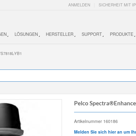
ANMELDEN
SICHERHEIT MIT IP
GEN
LÖSUNGEN
HERSTELLER
SUPPORT
PRODUKTE
 /S7818L-YB1
Pelco Spectra®Enhance
Artikelnummer 160186
Melden Sie sich hier an um Ih