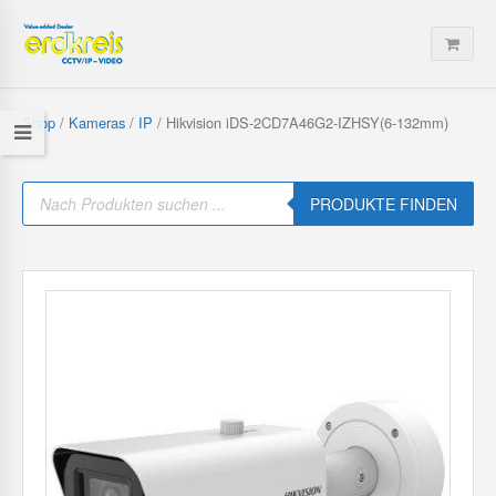
Shop
/
Kameras
/
IP
/ Hikvision iDS-2CD7A46G2-IZHSY(6-132mm)
P
r
PRODUKTE FINDEN
o
d
u
c
t
s
s
e
a
r
c
h