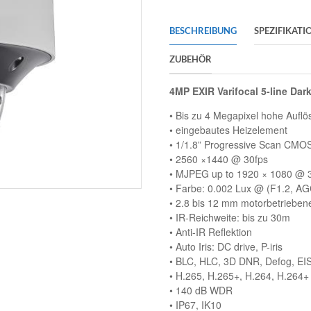
BESCHREIBUNG
SPEZIFIKATI
ZUBEHÖR
4MP EXIR Varifocal 5-line Dar
• Bis zu 4 Megapixel hohe Aufl
• eingebautes Heizelement
• 1/1.8” Progressive Scan CMO
• 2560 ×1440 @ 30fps
• MJPEG up to 1920 × 1080 @ 
• Farbe: 0.002 Lux @ (F1.2, AG
• 2.8 bis 12 mm motorbetriebene
• IR-Reichweite: bis zu 30m
• Anti-IR Reflektion
• Auto Iris: DC drive, P-iris
• BLC, HLC, 3D DNR, Defog, EIS,
• H.265, H.265+, H.264, H.264+
• 140 dB WDR
• IP67, IK10