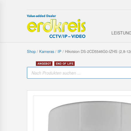
LEISTUN
Shop
/
Kameras
/
IP
/ Hikvision DS-2CD5546G0-IZHS (2,8-1
P
r
o
d
u
c
t
s
s
e
a
r
c
h