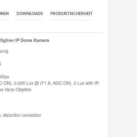
ONEN
DOWNLOADS
PRODUKTSICHERHEIT
kfighter IP Dome Kamera
ösung
S
30fps
C ON), 0.005 Lux @ (F1.8, AGC ON), 0 Lux with IR
s Vario-Objektiv
 distortion correction