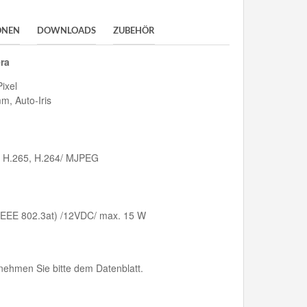
ONEN
DOWNLOADS
ZUBEHÖR
ra
ixel
mm, Auto-Iris
, H.265, H.264/ MJPEG
IEEE 802.3at) /12VDC/ max. 15 W
ehmen Sie bitte dem Datenblatt.