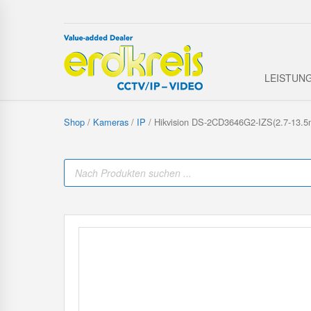
LEISTUN
Shop
/
Kameras
/
IP
/ Hikvision DS-2CD3646G2-IZS(2.7-13.
P
r
o
d
u
c
t
s
s
e
a
r
c
h