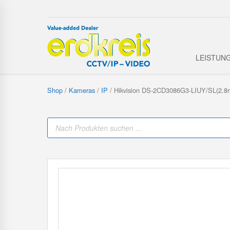
LEISTUN
Shop
/
Kameras
/
IP
/ Hikvision DS-2CD3086G3-LIUY/SL(2.
P
r
o
d
u
c
t
s
s
e
a
r
c
h