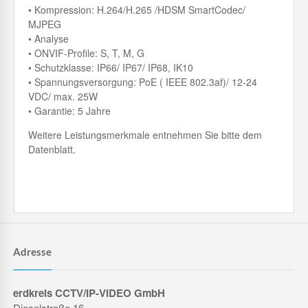
• Kompression: H.264/H.265 /HDSM SmartCodec/
MJPEG
• Analyse
• ONVIF-Profile: S, T, M, G
• Schutzklasse: IP66/ IP67/ IP68, IK10
• Spannungsversorgung: PoE ( IEEE 802.3af)/ 12-24
VDC/ max. 25W
• Garantie: 5 Jahre
Weitere Leistungsmerkmale entnehmen Sie bitte dem
Datenblatt.
Adresse
erdkreis CCTV/IP-VIDEO GmbH
Dieselstraße 16