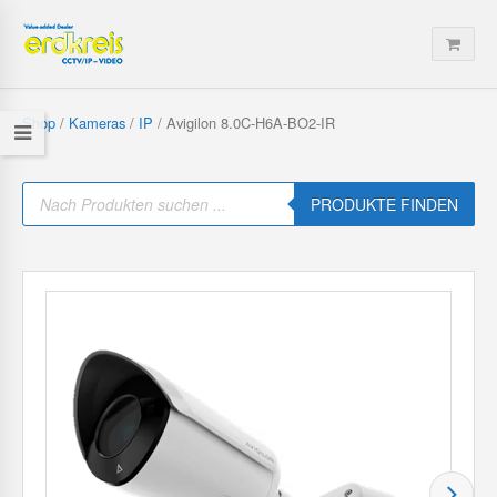
Shop
/
Kameras
/
IP
/ Avigilon 8.0C-H6A-BO2-IR
P
r
PRODUKTE FINDEN
o
d
u
c
t
s
s
e
a
r
c
h