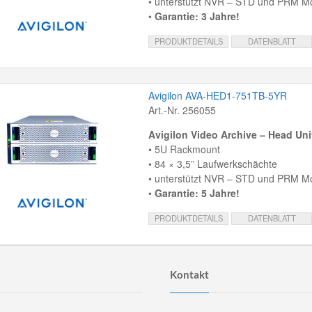
• unterstützt NVR – STD und PRM Mo
•
Garantie: 3 Jahre!
PRODUKTDETAILS
DATENBLATT
Avigilon AVA-HED1-751TB-5YR
Art.-Nr. 256055
Avigilon Video Archive – Head Un
• 5U Rackmount
• 84 × 3,5” Laufwerkschächte
• unterstützt NVR – STD und PRM Mo
•
Garantie: 5 Jahre!
PRODUKTDETAILS
DATENBLATT
Kontakt