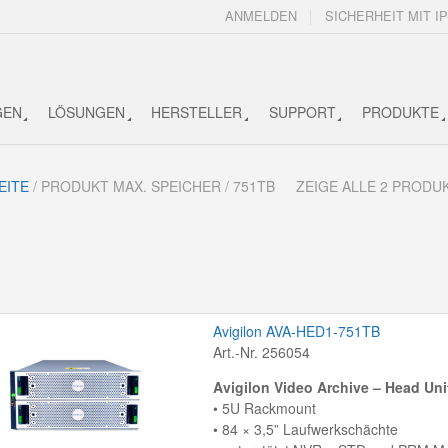
ANMELDEN
SICHERHEIT MIT IP
GEN
LÖSUNGEN
HERSTELLER
SUPPORT
PRODUKTE
EITE
/ PRODUKT MAX. SPEICHER / 751TB
ZEIGE ALLE 2 PRODU
Avigilon AVA-HED1-751TB
Art.-Nr. 256054
Avigilon Video Archive – Head Un
• 5U Rackmount
• 84 × 3,5” Laufwerkschächte