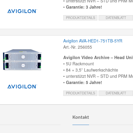
• unterstützt NVR – STD und PRM Mo
•
Garantie: 3 Jahre!
PRODUKTDETAILS
DATENBLATT
Avigilon AVA-HED1-751TB-5YR
Art.-Nr. 256055
Avigilon Video Archive – Head Un
• 5U Rackmount
• 84 × 3,5” Laufwerkschächte
• unterstützt NVR – STD und PRM Mo
•
Garantie: 5 Jahre!
PRODUKTDETAILS
DATENBLATT
Kontakt