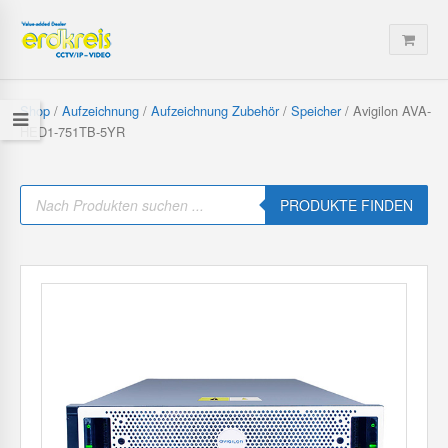
Shop
/
Aufzeichnung
/
Aufzeichnung Zubehör
/
Speicher
/ Avigilon AVA-
HED1-751TB-5YR
P
r
PRODUKTE FINDEN
o
d
u
c
t
s
s
e
a
r
c
h