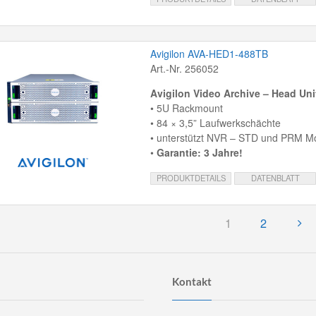
Avigilon AVA-HED1-488TB
Art.-Nr. 256052
Avigilon Video Archive – Head Un
• 5U Rackmount
• 84 × 3,5” Laufwerkschächte
• unterstützt NVR – STD und PRM Mo
•
Garantie: 3 Jahre!
PRODUKTDETAILS
DATENBLATT
1
2
Kontakt