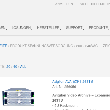
ANMELDEN
SICHERHEIT MIT IP
GEN
LÖSUNGEN
HERSTELLER
SUPPORT
PRODUKTE
EITE
/ PRODUKT SPANNUNGSVERSORGUNG / 200 - 240VAC
ZEI
ITE:
20
/
40
/
ALL
Avigilon AVA-EXP1-263TB
Art.-Nr. 256056
Avigilon Video Archive – Expansio
263TB
• 5U Rackmount