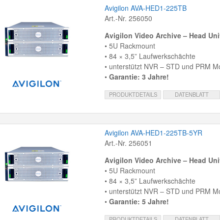
Avigilon AVA-HED1-225TB
Art.-Nr. 256050
Avigilon Video Archive – Head Un
• 5U Rackmount
• 84 × 3,5” Laufwerkschächte
• unterstützt NVR – STD und PRM Mo
•
Garantie: 3 Jahre!
PRODUKTDETAILS
DATENBLATT
Avigilon AVA-HED1-225TB-5YR
Art.-Nr. 256051
Avigilon Video Archive – Head Un
• 5U Rackmount
• 84 × 3,5” Laufwerkschächte
• unterstützt NVR – STD und PRM Mo
•
Garantie: 5 Jahre!
PRODUKTDETAILS
DATENBLATT