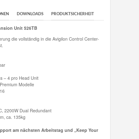
ONEN
DOWNLOADS
PRODUKTSICHERHEIT
ansion Unit 526TB
rung die vollständig in die Avigilon Control Center-
t.
bar
s – 4 pro Head Unit
d Premium Modelle
016
C, 2200W Dual Redundant
mm, ca. 135kg
upport am nächsten Arbeitstag und „Keep Your