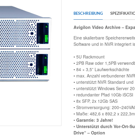
BESCHREIBUNG
SPEZIFIKATI
Avigilon Video Archive – Exp
Eine skalierbare Speichererweite
Software und in NVR integriert is
• 5U Rackmount
• 2PB Raw oder 1,5PB verwend
• 84 × 3,5” Laufwerkschächte
• max. Anzahl verbundener NVR
• unterstützt NVR Standard un
• unterstützt Windows Server 2
• redundanter Pfad 10Gb iSCSI
• 8x SFP, 2x 12Gb SAS
• Stromversorgung: 200~240VA
• Maße: 482,6 x 892,2 x 222,3
•
Garantie: 3 Jahre!
•
Unterstützt durch Vor-Ort-S
Drive“ – Option