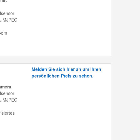
mit
dsensor
gh, MJPEG
Zoom
Melden Sie sich hier an um Ihren
persönlichen Preis zu sehen.
amera
dsensor
gh, MJPEG
isiertes