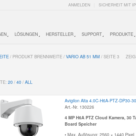
ANMELDEN
SICHERHEIT MIT IP
GEN
LÖSUNGEN
HERSTELLER
SUPPORT
PRODUKTE
EITE
/ PRODUKT BRENNWEITE /
VARIO AB 51 MM
/ SEITE 3
ZEIG
ITE:
20
/
40
/
ALL
Avigilon Alta 4.0C-H6A-PTZ-DP30-3
Art.-Nr. 130226
4 MP H6A PTZ Cloud Kamera, 30 T
Board Speicher
• Max. Auflösung: 2560 × 1440 Pixel