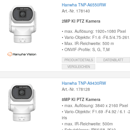
Hanwha TNP-A6550RW
Art.-Nr. 178140
2MP KI PTZ Kamera
• max. Auflösung: 1920×1080 Pixel
• Vario-Objektiv: F1.6 -F6.5/4.75-261
• Max. IR-Reichweite: 500 m
• ONVIF-Profile: S, G, T,M
PRODUKTDETAILS
DATENBLATT
VERGLEICHEN
Hanwha TNP-A9430RW
Art.-Nr. 178128
8MP KI PTZ Kamera
• max. Auflösung: 3840 x 2160 Pixel
• Vario-Objektiv: F1.69 -F4.92 / 6.1 
iris
• max. IR-Reichweite: 500m
• Schutzklasse: IP66/68, IK10