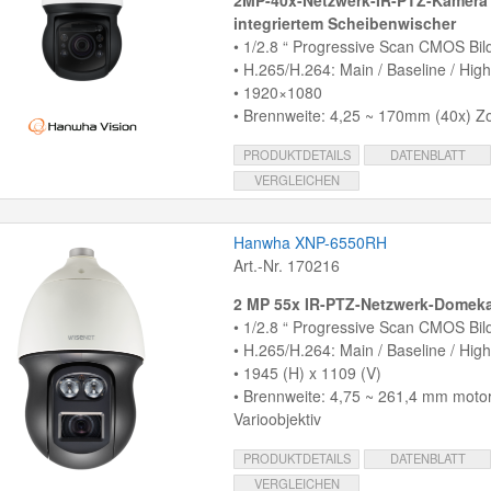
2MP-40x-Netzwerk-IR-PTZ-Kamera 
integriertem Scheibenwischer
• 1/2.8 “ Progressive Scan CMOS Bil
• H.265/H.264: Main / Baseline / Hi
• 1920×1080
• Brennweite: 4,25 ~ 170mm (40x) 
PRODUKTDETAILS
DATENBLATT
VERGLEICHEN
Hanwha XNP-6550RH
Art.-Nr. 170216
2 MP 55x IR-PTZ-Netzwerk-Domek
• 1/2.8 “ Progressive Scan CMOS Bil
• H.265/H.264: Main / Baseline / Hi
• 1945 (H) x 1109 (V)
• Brennweite: 4,75 ~ 261,4 mm motor
Varioobjektiv
PRODUKTDETAILS
DATENBLATT
VERGLEICHEN