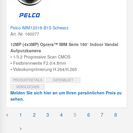
Pelco IMM12018-B1S Schwarz
Art.-Nr. 160077
12MP (4x3MP) Optera™ IMM Serie 180° Indoor Vandal
Aufputzkamera
• 1/3.2 Progressive Scan CMOS
• Festbrennweite F2.0/4.8mm
• Videokomprimierung H.264/H.265
PRODUKTDETAILS
DATENBLATT
VERGLEICHEN
Melden Sie sich hier an um Ihren persönlichen Preis zu
sehen.
1
2
3
4
5
6
7
8