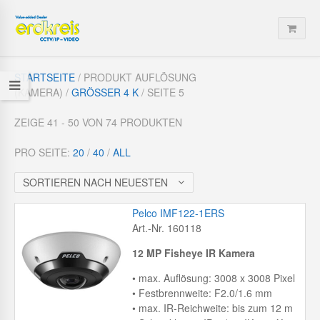
STARTSEITE
/ PRODUKT AUFLÖSUNG
(KAMERA) /
GRÖSSER 4 K
/ SEITE 5
ZEIGE 41 - 50 VON 74 PRODUKTEN
PRO SEITE:
20
/
40
/
ALL
SORTIEREN NACH NEUESTEN
Pelco IMF122-1ERS
Art.-Nr. 160118
12 MP Fisheye IR
Kamera
• max. Auflösung: 3008 x 3008 Pixel
• Festbrennweite: F2.0/1.6 mm
• max. IR-Reichweite: bis zum 12 m