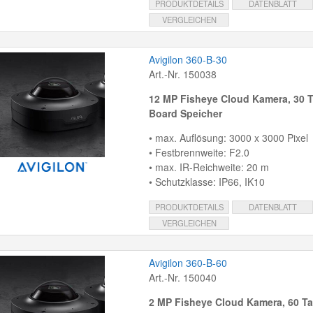
PRODUKTDETAILS
DATENBLATT
VERGLEICHEN
Avigilon 360-B-30
Art.-Nr. 150038
12 MP Fisheye Cloud Kamera, 30 
Board Speicher
• max. Auflösung: 3000 x 3000 Pixel
• Festbrennweite: F2.0
• max. IR-Reichweite: 20 m
• Schutzklasse: IP66, IK10
PRODUKTDETAILS
DATENBLATT
VERGLEICHEN
Avigilon 360-B-60
Art.-Nr. 150040
2 MP Fisheye Cloud Kamera, 60 T