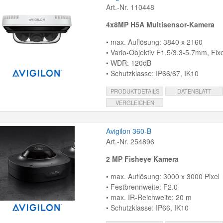
Art.-Nr. 110448
4x8MP H5A Multisensor-Kamera
• max. Auflösung: 3840 x 2160
• Vario-Objektiv F1.5/3.3-5.7mm, Fixe
• WDR: 120dB
• Schutzklasse: IP66/67, IK10
PRODUKTDETAILS
DATENBLATT
VERGLEICHEN
Avigilon 360-B
Art.-Nr. 254896
2 MP Fisheye Kamera
• max. Auflösung: 3000 x 3000 Pixel
• Festbrennweite: F2.0
• max. IR-Reichweite: 20 m
• Schutzklasse: IP66, IK10