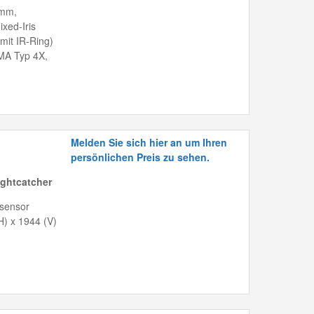
 mm,
xed-Iris
mit IR-Ring)
EMA Typ 4X,
Melden Sie sich hier an um Ihren
persönlichen Preis zu sehen.
ghtcatcher
dsensor
H) x 1944 (V)