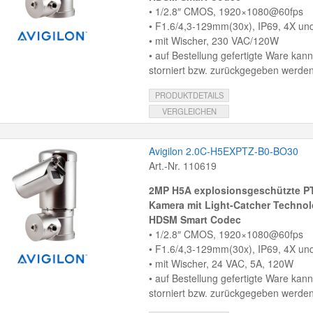
• 1/2.8″ CMOS, 1920×1080@60fps
• F1.6/4,3-129mm(30x), IP69, 4X un
• mit Wischer, 230 VAC/120W
• auf Bestellung gefertigte Ware kann
storniert bzw. zurückgegeben werden
PRODUKTDETAILS
VERGLEICHEN
Avigilon 2.0C-H5EXPTZ-B0-BO30
Art.-Nr. 110619
2MP H5A explosionsgeschützte PT
Kamera mit Light-Catcher Technol
HDSM Smart Codec
• 1/2.8″ CMOS, 1920×1080@60fps
• F1.6/4,3-129mm(30x), IP69, 4X un
• mit Wischer, 24 VAC, 5A, 120W
• auf Bestellung gefertigte Ware kann
storniert bzw. zurückgegeben werden