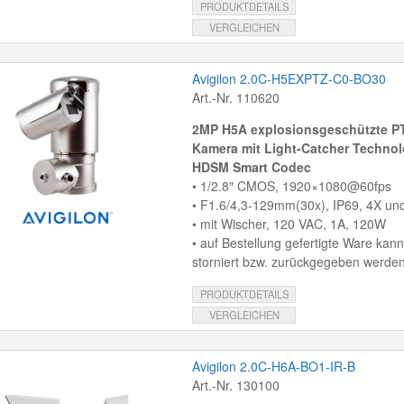
PRODUKTDETAILS
VERGLEICHEN
Avigilon 2.0C-H5EXPTZ-C0-BO30
Art.-Nr. 110620
2MP H5A explosionsgeschützte PT
Kamera mit Light-Catcher Technol
HDSM Smart Codec
• 1/2.8″ CMOS, 1920×1080@60fps
• F1.6/4,3-129mm(30x), IP69, 4X un
• mit Wischer, 120 VAC, 1A, 120W
• auf Bestellung gefertigte Ware kann
storniert bzw. zurückgegeben werden
PRODUKTDETAILS
VERGLEICHEN
Avigilon 2.0C-H6A-BO1-IR-B
Art.-Nr. 130100