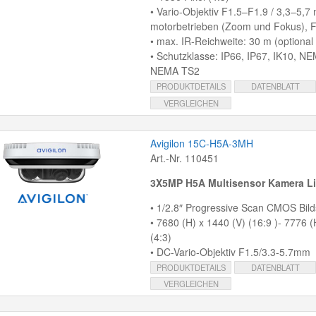
• Vario-Objektiv F1.5–F1.9 / 3,3–5,7
motorbetrieben (Zoom und Fokus), Fi
• max. IR-Reichweite: 30 m (optional 
• Schutzklasse: IP66, IP67, IK10, N
NEMA TS2
PRODUKTDETAILS
DATENBLATT
VERGLEICHEN
Avigilon 15C-H5A-3MH
Art.-Nr. 110451
3X5MP H5A Multisensor Kamera Li
• 1/2.8″ Progressive Scan CMOS Bil
• 7680 (H) x 1440 (V) (16:9 )- 7776 (
(4:3)
• DC-Vario-Objektiv F1.5/3.3-5.7mm
PRODUKTDETAILS
DATENBLATT
VERGLEICHEN