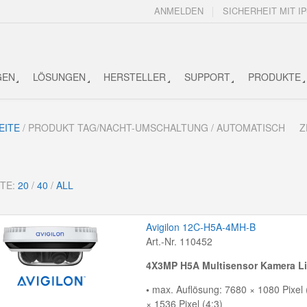
ANMELDEN
SICHERHEIT MIT IP
GEN
LÖSUNGEN
HERSTELLER
SUPPORT
PRODUKTE
EITE
/ PRODUKT TAG/NACHT-UMSCHALTUNG / AUTOMATISCH
Z
ITE:
20
/
40
/
ALL
Avigilon 12C-H5A-4MH-B
Art.-Nr. 110452
4X3MP H5A Multisensor Kamera Li
•
max. Auflösung: 7680 × 1080 Pixel 
× 1536 Pixel (4:3)