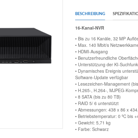
BESCHREIBUNG
SPEZIFIKATI
16-Kanal-NVR
• Bis zu 16 Kanäle, 32 MP Aufl
• Max. 140 Mbit/s Netzwerkkam
• HDMI-Ausgang
• Benutzerfreundliche Oberfläch
• Unterstützung der KI-Suchfun
• Dynamisches Ereignis unterstü
Software-Update verfügbar
• Lesezeichen-Management (bis
• H.265-, H.264-, MJPEG-Kompri
• 8 SATA (bis zu 80 TB)
• RAID 5/ 6 unterstützt
• Abmessungen: 438 x 86 x 43
• Betriebstemperatur: 0 ºC bis +
• Gewicht: 5,71 kg
• Farbe: Schwarz