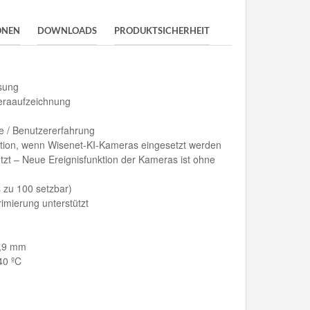
ONEN
DOWNLOADS
PRODUKTSICHERHEIT
ösung
eraaufzeichnung
e / Benutzererfahrung
ktion, wenn Wisenet-KI-Kameras eingesetzt werden
tzt – Neue Ereignisfunktion der Kameras ist ohne
 zu 100 setzbar)
mierung unterstützt
4,9 mm
40 ºC