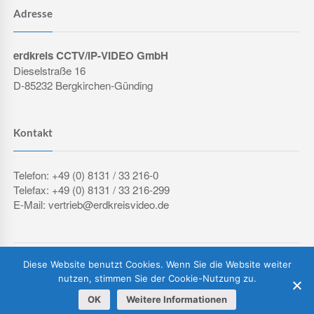
Adresse
erdkreis CCTV/IP-VIDEO GmbH
Dieselstraße 16
D-85232 Bergkirchen-Günding
Kontakt
Telefon: +49 (0) 8131 / 33 216-0
Telefax: +49 (0) 8131 / 33 216-299
E-Mail: vertrieb@erdkreisvideo.de
COPYRIGHT © 2026 ERDKREIS CCTV/IP-VIDEO GMBH
Diese Website benutzt Cookies. Wenn Sie die Website weiter
IMPRESSUM
DATENSCHUTZERKLÄRUNG
AGB
nutzen, stimmen Sie der Cookie-Nutzung zu.
OK
Weitere Informationen
Vertrag widerrufen