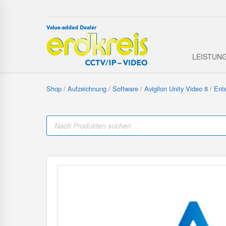
LEISTUN
Shop
/
Aufzeichnung
/
Software
/
Avigilon Unity Video 8
/
Ente
P
r
o
d
u
c
t
s
s
e
a
r
c
h