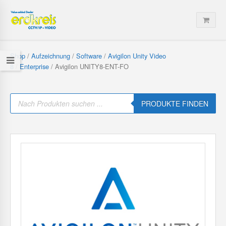
Shop
/
Aufzeichnung
/
Software
/
Avigilon Unity Video
8
/
Enterprise
/ Avigilon UNITY8-ENT-FO
P
r
PRODUKTE FINDEN
o
d
u
c
t
s
s
e
a
r
c
h