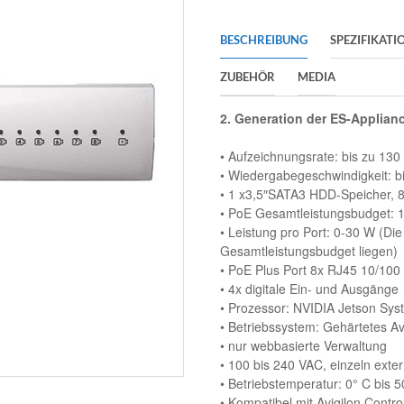
BESCHREIBUNG
SPEZIFIKATI
ZUBEHÖR
MEDIA
2. Generation der ES-Applianc
• Aufzeichnungsrate: bis zu 130 
• Wiedergabegeschwindigkeit: bi
• 1 x3,5″SATA3 HDD-Speicher, 
• PoE Gesamtleistungsbudget:
• Leistung pro Port: 0-30 W (D
Gesamtleistungsbudget liegen)
• PoE Plus Port 8x RJ45 10/100 
• 4x digitale Ein- und Ausgänge
• Prozessor: NVIDIA Jetson Sy
• Betriebssystem: Gehärtetes Av
• nur webbasierte Verwaltung
• 100 bis 240 VAC, einzeln ext
• Betriebstemperatur: 0° C bis 5
• Kompatibel mit Avigilon Contro