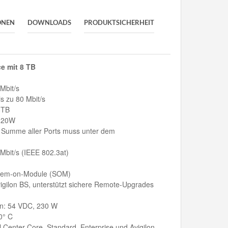
ONEN
DOWNLOADS
PRODUKTSICHERHEIT
e mit 8 TB
Mbit/s
s zu 80 Mbit/s
8TB
 120W
ie Summe aller Ports muss unter dem
Mbit/s (IEEE 802.3at)
stem-on-Module (SOM)
igilon BS, unterstützt sichere Remote-Upgrades
ern: 54 VDC, 230 W
0° C
l Center Core, Standard, Enterprise und Avigilon