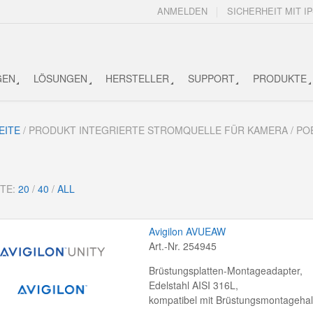
ANMELDEN
SICHERHEIT MIT IP
GEN
LÖSUNGEN
HERSTELLER
SUPPORT
PRODUKTE
EITE
/ PRODUKT INTEGRIERTE STROMQUELLE FÜR KAMERA / PO
ITE:
20
/
40
/
ALL
Avigilon AVUEAW
Art.-Nr. 254945
Brüstungsplatten-Montageadapter,
Edelstahl AISI 316L,
kompatibel mit Brüstungsmontageha