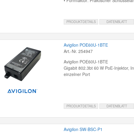
• Formfaktor: Praktischer Schlüssel
PRODUKTDETAILS
DATENBLATT
Avigilon POE60U-1BTE
Art.-Nr. 254947
Avigilon POE60U-1BTE
Gigabit 802.3bt 60 W PoE-Injektor, I
einzelner Port
PRODUKTDETAILS
DATENBLATT
Avigilon SW-BSC-P1