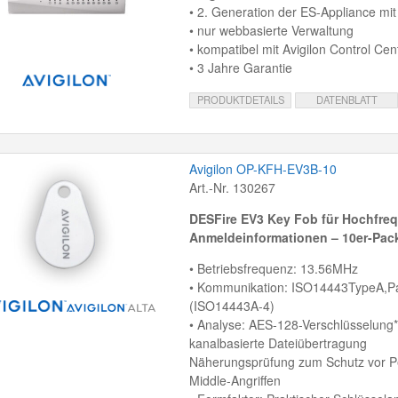
• 2. Generation der ES-Appliance mit
• nur webbasierte Verwaltung
• kompatibel mit Avigilon Control Cen
• 3 Jahre Garantie
PRODUKTDETAILS
DATENBLATT
Avigilon OP-KFH-EV3B-10
Art.-Nr. 130267
DESFire EV3 Key Fob für Hochfre
Anmeldeinformationen – 10er-Pac
• Betriebsfrequenz: 13.56MHz
• Kommunikation: ISO14443TypeA,P
(ISO14443A-4)
• Analyse: AES-128-Verschlüsselung*
kanalbasierte Dateiübertragung
Näherungsprüfung zum Schutz vor Pe
Middle-Angriffen