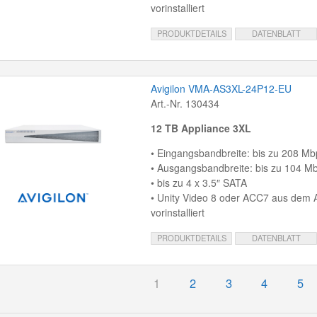
vorinstalliert
PRODUKTDETAILS
DATENBLATT
Avigilon VMA-AS3XL-24P12-EU
Art.-Nr. 130434
12 TB Appliance 3XL
• Eingangsbandbreite: bis zu 208 Mb
• Ausgangsbandbreite: bis zu 104 M
• bis zu 4 x 3.5″ SATA
• Unity Video 8 oder ACC7 aus dem
vorinstalliert
PRODUKTDETAILS
DATENBLATT
1
2
3
4
5