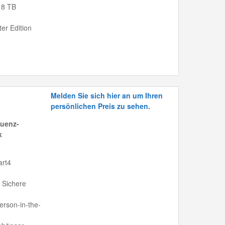
 8 TB
ter Edition
Melden Sie sich hier an um Ihren
persönlichen Preis zu sehen.
quenz-
k
art4
 Sichere
rson-in-the-