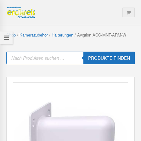
Shop
/
Kamerazubehör
/
Halterungen
/ Avigilon ACC-MNT-ARM-W
P
r
PRODUKTE FINDEN
o
d
u
c
t
s
s
e
a
r
c
h