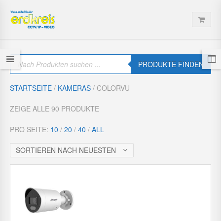
P
r
PRODUKTE FINDEN
o
d
u
STARTSEITE
/
KAMERAS
/ COLORVU
c
t
s
ZEIGE ALLE 90 PRODUKTE
s
e
a
PRO SEITE:
10
/
20
/
40
/
ALL
r
c
h
SORTIEREN NACH NEUESTEN