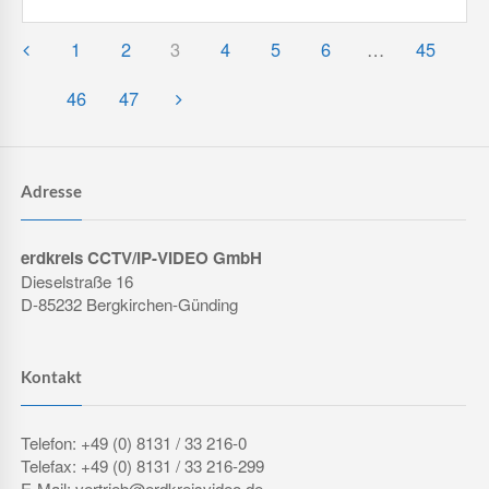
1
2
3
4
5
6
…
45
46
47
Adresse
erdkreis CCTV/IP-VIDEO GmbH
Dieselstraße 16
D-85232 Bergkirchen-Günding
Kontakt
Telefon: +49 (0) 8131 / 33 216-0
Telefax: +49 (0) 8131 / 33 216-299
E-Mail: vertrieb@erdkreisvideo.de