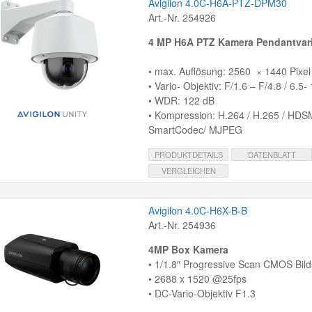
Avigilon 4.0C-H6A-PTZ-DPM30
Art.-Nr. 254926
4 MP H6A PTZ Kamera Pendantvar
• max. Auflösung: 2560 × 1440 Pixel
• Vario- Objektiv: F/1.6 – F/4.8 / 6.5
• WDR: 122 dB
• Kompression: H.264 / H.265 / HDS
SmartCodec/ MJPEG
PRODUKTDETAILS
DATENBLATT
VERGLEICHEN
Avigilon 4.0C-H6X-B-B
Art.-Nr. 254936
4MP Box Kamera
• 1/1.8″ Progressive Scan CMOS Bil
• 2688 x 1520 @25fps
• DC-Vario-Objektiv F1.3