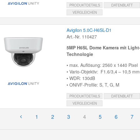
PRODUKTDETAILS
DATENBLATT
VERGLEICHEN
Avigilon 5.0C-H6SL-D1
Art.-Nr. 110427
5MP H6SL Dome Kamera mit Light
Technologie
• max. Auflösung: 2560 x 1440 Pixel
• Vario-Objektiv: F1.6/3,4 – 10,5 mm,
• WDR: 130dB
• ONIVF-Profile: S, T, G, M
PRODUKTDETAILS
DATENBLATT
VERGLEICHEN
1
2
3
4
5
6
7