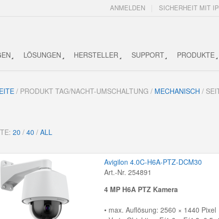
ANMELDEN
SICHERHEIT MIT IP
GEN
LÖSUNGEN
HERSTELLER
SUPPORT
PRODUKTE
EITE
/ PRODUKT TAG/NACHT-UMSCHALTUNG /
MECHANISCH
/ SEI
ITE:
20
/
40
/
ALL
Avigilon 4.0C-H6A-PTZ-DCM30
Art.-Nr. 254891
4 MP H6A PTZ Kamera
• max. Auflösung: 2560 × 1440 Pixel