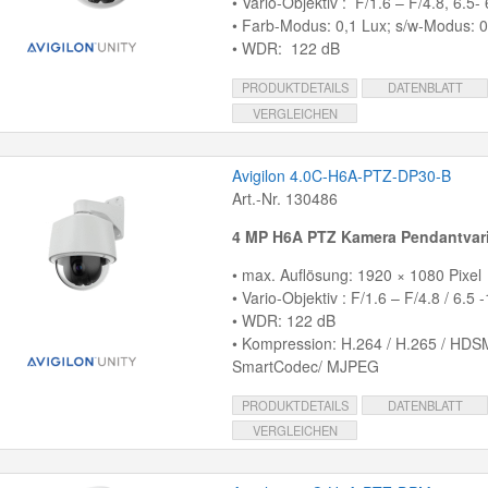
• Vario-Objektiv : F/1.6 – F/4.8, 6.5
• Farb-Modus: 0,1 Lux; s/w-Modus: 0
• WDR: 122 dB
PRODUKTDETAILS
DATENBLATT
VERGLEICHEN
Avigilon 4.0C-H6A-PTZ-DP30-B
Art.-Nr. 130486
4 MP H6A PTZ Kamera Pendantvar
• max. Auflösung: 1920 × 1080 Pixel
• Vario-Objektiv : F/1.6 – F/4.8 / 6.5
• WDR: 122 dB
• Kompression: H.264 / H.265 / HDS
SmartCodec/ MJPEG
PRODUKTDETAILS
DATENBLATT
VERGLEICHEN