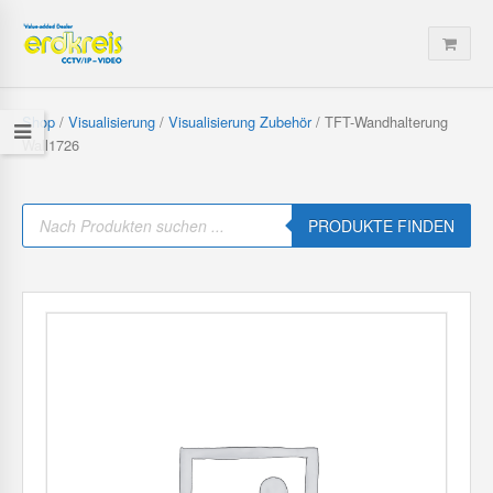
Shop
/
Visualisierung
/
Visualisierung Zubehör
/ TFT-Wandhalterung
Wall1726
P
r
PRODUKTE FINDEN
o
d
u
c
t
s
s
e
a
r
c
h