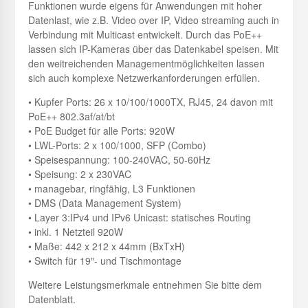
Funktionen wurde eigens für Anwendungen mit hoher
Datenlast, wie z.B. Video over IP, Video streaming auch in
Verbindung mit Multicast entwickelt. Durch das PoE++
lassen sich IP-Kameras über das Datenkabel speisen. Mit
den weitreichenden Managementmöglichkeiten lassen
sich auch komplexe Netzwerkanforderungen erfüllen.
• Kupfer Ports: 26 x 10/100/1000TX, RJ45, 24 davon mit
PoE++ 802.3af/at/bt
• PoE Budget für alle Ports: 920W
• LWL-Ports: 2 x 100/1000, SFP (Combo)
• Speisespannung: 100-240VAC, 50-60Hz
• Speisung: 2 x 230VAC
• managebar, ringfähig, L3 Funktionen
• DMS (Data Management System)
• Layer 3:IPv4 und IPv6 Unicast: statisches Routing
• inkl. 1 Netzteil 920W
• Maße: 442 x 212 x 44mm (BxTxH)
• Switch für 19″- und Tischmontage
Weitere Leistungsmerkmale entnehmen Sie bitte dem
Datenblatt.