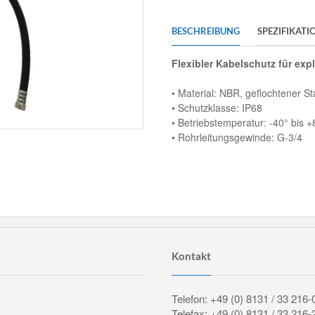
BESCHREIBUNG
SPEZIFIKATI
Flexibler Kabelschutz
für exp
• Material: NBR, geflochtener St
• Schutzklasse: IP68
• Betriebstemperatur: -40° bis 
• Rohrleitungsgewinde: G-3/4
Kontakt
Telefon: +49 (0) 8131 / 33 216-
Telefax: +49 (0) 8131 / 33 216-