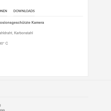
ONEN
DOWNLOADS
losionsgeschützte Kamera
ahldraht, Karbonstahl
+80° C
0
299