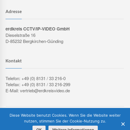
Adresse
erdkreis CCTV/IP-VIDEO GmbH
Dieselstraße 16
D-85232 Bergkirchen-Günding
Kontakt
Telefon: +49 (0) 8131 / 33 216-0
Telefax: +49 (0) 8131 / 33 216-299
E-Mail: vertrieb@erdkreisvideo.de
COPYRIGHT © 2026 ERDKREIS CCTV/IP-VIDEO GMBH
Diese Website benutzt Cookies. Wenn Sie die Website weiter
IMPRESSUM
DATENSCHUTZERKLÄRUNG
AGB
nutzen, stimmen Sie der Cookie-Nutzung zu.
OK
Weitere Informationen