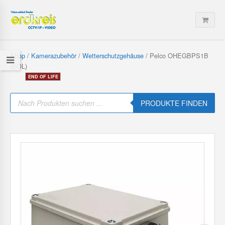
Shop
/
Kamerazubehör
/
Wetterschutzgehäuse
/ Pelco OHEGBPS1B
(EOL)
P
r
PRODUKTE FINDEN
o
d
u
c
t
s
s
e
a
r
c
h