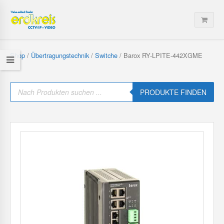
Shop
/
Übertragungstechnik
/
Switche
/ Barox RY-LPITE-442XGME
P
r
PRODUKTE FINDEN
o
d
u
c
t
s
s
e
a
r
c
h