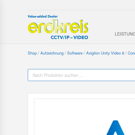
LEISTUN
Shop
/
Aufzeichnung
/
Software
/
Avigilon Unity Video 8
/
Cor
P
r
o
d
u
c
t
s
s
e
a
r
c
h