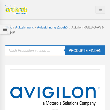
Shop
/
Aufzeichnung
/
Aufzeichnung Zubehör
/ Avigilon RAILS-B-AS3-
16/24P
P
r
PRODUKTE FINDEN
o
d
u
c
t
s
s
e
a
r
c
h