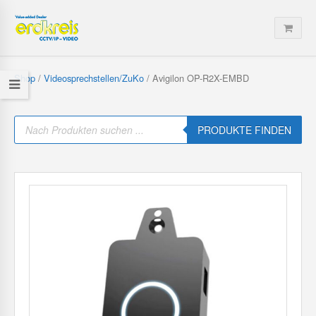
Shop
/
Videosprechstellen/ZuKo
/ Avigilon OP-R2X-EMBD
P
r
PRODUKTE FINDEN
o
d
u
c
t
s
s
e
a
r
c
h