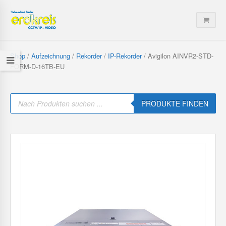
Shop
/
Aufzeichnung
/
Rekorder
/
IP-Rekorder
/ Avigilon AINVR2-STD-
FORM-D-16TB-EU
P
r
PRODUKTE FINDEN
o
d
u
c
t
s
s
e
a
r
c
h