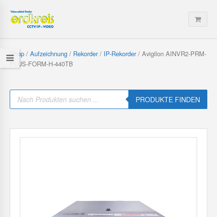
Shop
/
Aufzeichnung
/
Rekorder
/
IP-Rekorder
/ Avigilon AINVR2-PRM-
PLUS-FORM-H-440TB
P
r
PRODUKTE FINDEN
o
d
u
c
t
s
s
e
a
r
c
h