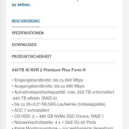
zu sehen.
BESCHREIBUNG
SPEZIFIKATIONEN
DOWNLOADS
PRODUKTSICHERHEIT
440TB AI NVR 2 Premium Plus Form H
• Eingangsbandbreite: bis zu 800 Mbps
• Ausgangsbandbreite: bis zu 680 Mbps
• Aufnahmespeicherkapazität: max. 520 TB unformatiert
,440 TB effektiv (RAID 6)
• bis zu 26×3,5″-NILSAS-Laufwerke (hotswappable)
• ACC 7 vorinstalliert
• OS HDD: 2 × 480 GB NVMe SSD Drivers, RAID 1
• Netzwerkschnittstelle: 4 x 1 GbE RJ-45 Ports
• Keine Monitorausgänge – nur webbasierte Verwaltung