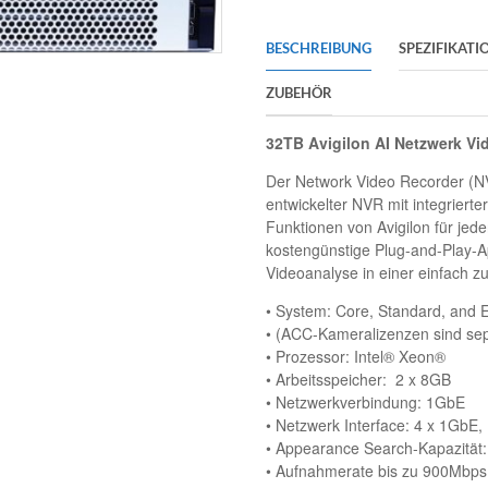
BESCHREIBUNG
SPEZIFIKATI
ZUBEHÖR
32TB Avigilon AI Netzwerk Vi
Der Network Video Recorder (NVR)
entwickelter NVR mit integrierter
Funktionen von Avigilon für jed
kostengünstige Plug-and-Play-A
Videoanalyse in einer einfach z
• System: Core, Standard, and E
• (ACC-Kameralizenzen sind sepa
• Prozessor: Intel® Xeon®
• Arbeitsspeicher: 2 x 8GB
• Netzwerkverbindung: 1GbE
• Netzwerk Interface: 4 x 1GbE,
• Appearance Search-Kapazität:
• Aufnahmerate bis zu 900Mbps