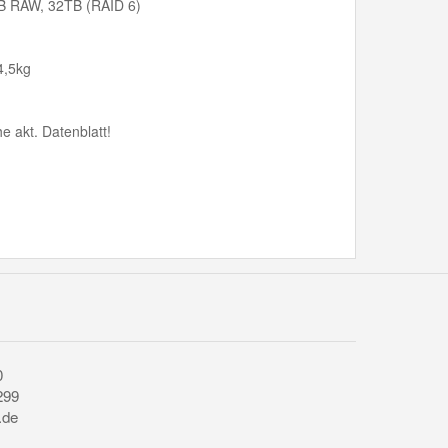
TB RAW, 32TB (RAID 6)
4,5kg
 akt. Datenblatt!
0
299
.de