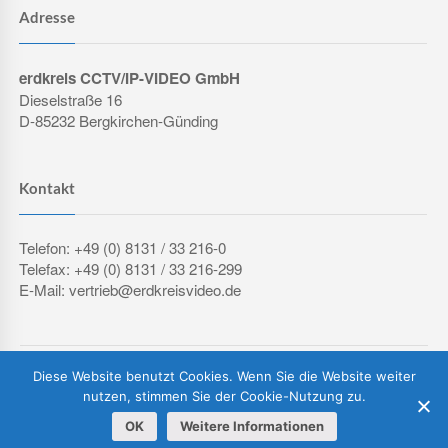
Adresse
erdkreis CCTV/IP-VIDEO GmbH
Dieselstraße 16
D-85232 Bergkirchen-Günding
Kontakt
Telefon: +49 (0) 8131 / 33 216-0
Telefax: +49 (0) 8131 / 33 216-299
E-Mail: vertrieb@erdkreisvideo.de
COPYRIGHT © 2026 ERDKREIS CCTV/IP-VIDEO GMBH
Diese Website benutzt Cookies. Wenn Sie die Website weiter
IMPRESSUM
DATENSCHUTZERKLÄRUNG
AGB
nutzen, stimmen Sie der Cookie-Nutzung zu.
OK
Weitere Informationen
Vertrag widerrufen