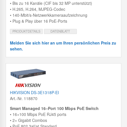
• Bis zu 16 Kanäle (CIF bis 32 MP unterstützt)
• H.265, H.264, MJPEG-Codec
• 140-Mbit/s-Netzwerkkameraaufzeichnung
• Plug & Play über 16 PoE-Ports
PRODUKTDETAILS
DATENBLATT
Melden Sie sich hier an um Ihren persönlichen Preis zu
sehen.
HIKVISION DS-3E1318P-EI
Art.-Nr. 118870
Smart Managed
16
–
Port 100
Mbps
PoE
Switch
•
16
×
100
Mbps
PoE RJ45
port
s
•
2
× G
igabit
C
ombos
• PoE 802.3af/at Standard