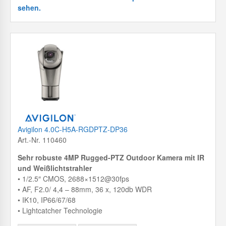
sehen.
Avigilon 4.0C-H5A-RGDPTZ-DP36
Art.-Nr. 110460
Sehr robuste 4MP Rugged-PTZ Outdoor Kamera mit IR
und Weißlichtstrahler
• 1/2.5″ CMOS, 2688×1512@30fps
• AF, F2.0/ 4,4 – 88mm, 36 x, 120db WDR
• IK10, IP66/67/68
• Lightcatcher Technologie