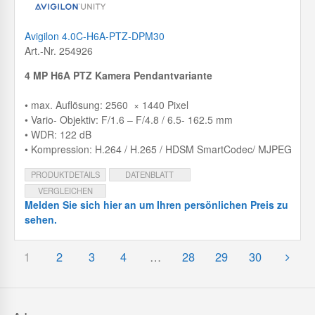
Avigilon 4.0C-H6A-PTZ-DPM30
Art.-Nr. 254926
4 MP H6A PTZ Kamera Pendantvariante
• max. Auflösung: 2560 × 1440 Pixel
• Vario- Objektiv: F/1.6 – F/4.8 / 6.5- 162.5 mm
• WDR: 122 dB
• Kompression: H.264 / H.265 / HDSM SmartCodec/ MJPEG
PRODUKTDETAILS
DATENBLATT
VERGLEICHEN
Melden Sie sich hier an um Ihren persönlichen Preis zu
sehen.
1
2
3
4
…
28
29
30