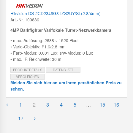
Hikvision DS-2CD2346G3-IZS2UY/SL(2.8/4mm)
Art.-Nr. 100886
4MP Darkfighter Varifokale Turret-Netzwerkkamera
• max. Auflösung: 2688 × 1520 Pixel
• Vario-Objektiv: F1.6/2.8 mm
• Farb-Modus: 0.001 Lux; s/w-Modus: 0 Lux
• max. IR-Reichweite: 30 m
PRODUKTDETAILS
DATENBLATT
VERGLEICHEN
Melden Sie sich hier an um Ihren persönlichen Preis zu
sehen.
1
2
3
4
5
…
15
16
17