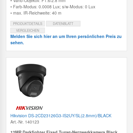
• Vario-Objektiv: F1.6/2.8 mm
• Farb-Modus: 0.0008 Lux; s/w-Modus: 0 Lux
• max. IR-Reichweite: 40 m
PRODUKTDETAILS
DATENBLATT
VERGLEICHEN
Melden Sie sich hier an um Ihren persönlichen Preis zu
sehen.
Hikvision DS-2CD23126G3-IS2UY/SL(2.8mm)/BLACK
Art.-Nr. 140123
12MP Darkfighter Fixed Turret-Netzwerkkamera Black