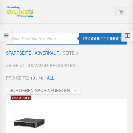
P
r
PRODUKTE FINDEN
o
d
u
STARTSEITE
/
ABVERKAUF
/ SEITE 3
c
t
s
ZEIGE 41 - 48 VON 48 PRODUKTEN
s
e
a
PRO SEITE:
10
/
40
/
ALL
r
c
h
SORTIEREN NACH NEUESTEN