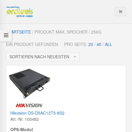
STARTSEITE
/ PRODUKT MAX. SPEICHER / 256G
EIN PRODUKT GEFUNDEN
PRO SEITE:
20
/
40
/
ALL
SORTIEREN NACH NEUESTEN
Hikvision DS-D5AC12T5-8S2
Art.-Nr. 100482
OPS-Modul