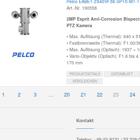
Pelco EABE1-2X40VF36-SPT0-M1-1
Art.-Nr. 190558
2MP Esprit Anti-Corrosion Bispect
PTZ Kamera
• Max. Auflösung (Thermal): 640 x 51
• Festbrennweite (Thermal): F1.00/
• Max. Auflösung (Optisch): 1937 × 1
• Vario-Objektiv (Optisch): F1.6 bis 4
170 mm
PRODUKTDETAILS
DATENBLATT
VERGLEICHEN
1
2
3
…
20
21
22
23
24
Kontakt
Telefon: +49 (0) 8131 / 33 216-