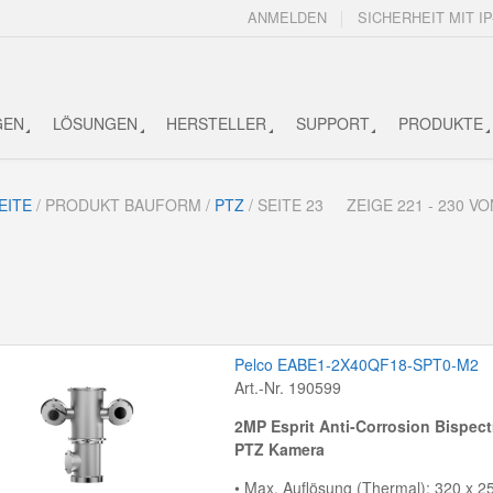
ANMELDEN
SICHERHEIT MIT IP
GEN
LÖSUNGEN
HERSTELLER
SUPPORT
PRODUKTE
EITE
/ PRODUKT BAUFORM /
PTZ
/ SEITE 23
ZEIGE 221 - 230 
Pelco EABE1-2X40QF18-SPT0-M2
Art.-Nr. 190599
2MP Esprit Anti-Corrosion Bispect
PTZ Kamera
• Max. Auflösung (Thermal): 320 x 25