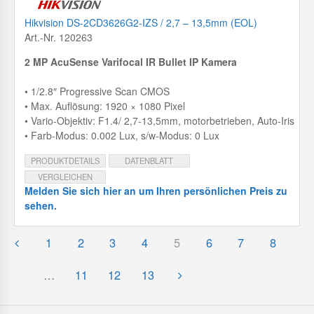
Hikvision DS-2CD3626G2-IZS / 2,7 – 13,5mm (EOL)
Art.-Nr. 120263
2 MP AcuSense Varifocal IR Bullet IP Kamera
• 1/2.8″ Progressive Scan CMOS
• Max. Auflösung: 1920 × 1080 Pixel
• Vario-Objektiv: F1.4/ 2,7-13,5mm, motorbetrieben, Auto-Iris
• Farb-Modus: 0.002 Lux, s/w-Modus: 0 Lux
PRODUKTDETAILS
DATENBLATT
VERGLEICHEN
Melden Sie sich hier an um Ihren persönlichen Preis zu
sehen.
1
2
3
4
5
6
7
8
…
11
12
13