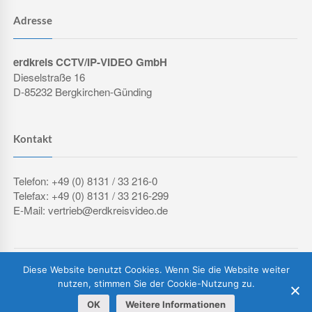
Adresse
erdkreis CCTV/IP-VIDEO GmbH
Dieselstraße 16
D-85232 Bergkirchen-Günding
Kontakt
Telefon: +49 (0) 8131 / 33 216-0
Telefax: +49 (0) 8131 / 33 216-299
E-Mail: vertrieb@erdkreisvideo.de
COPYRIGHT © 2026 ERDKREIS CCTV/IP-VIDEO GMBH
Diese Website benutzt Cookies. Wenn Sie die Website weiter
IMPRESSUM
DATENSCHUTZERKLÄRUNG
AGB
nutzen, stimmen Sie der Cookie-Nutzung zu.
OK
Weitere Informationen
Vertrag widerrufen