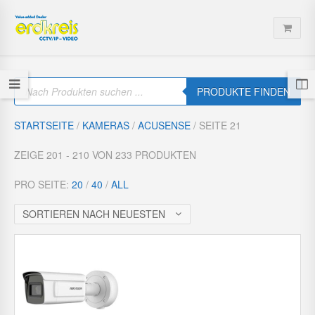
P
r
PRODUKTE FINDEN
o
d
u
STARTSEITE
/
KAMERAS
/
ACUSENSE
/ SEITE 21
c
t
s
ZEIGE 201 - 210 VON 233 PRODUKTEN
s
e
a
PRO SEITE:
20
/
40
/
ALL
r
c
h
SORTIEREN NACH NEUESTEN