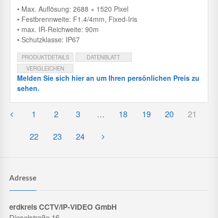
• Max. Auflösung: 2688 × 1520 Pixel
• Festbrennweite: F1.4/4mm, Fixed-Iris
• max. IR-Reichweite: 90m
• Schutzklasse: IP67
PRODUKTDETAILS
DATENBLATT
VERGLEICHEN
Melden Sie sich hier an um Ihren persönlichen Preis zu
sehen.
1
2
3
…
18
19
20
21
22
23
24
Adresse
erdkreis CCTV/IP-VIDEO GmbH
Dieselstraße 16