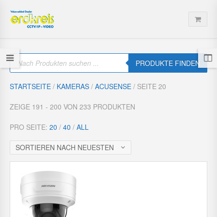
P
r
PRODUKTE FINDEN
o
d
u
STARTSEITE
/
KAMERAS
/
ACUSENSE
/ SEITE 20
c
t
s
ZEIGE 191 - 200 VON 233 PRODUKTEN
s
e
a
PRO SEITE:
20
/
40
/
ALL
r
c
h
SORTIEREN NACH NEUESTEN