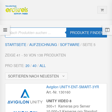
P
r
PRODUKTE FINDEN
o
d
u
STARTSEITE
/
AUFZEICHNUNG
/
SOFTWARE
/ SEITE 5
c
t
s
ZEIGE 41 - 50 VON 138 PRODUKTEN
s
e
a
PRO SEITE:
20
/
40
/
ALL
r
c
h
SORTIEREN NACH NEUESTEN
Avigilon UNITY-ENT-SMART-3YR
Art.-Nr. 130160
UNITY VIDEO 8
300+1 Kameras pro Server
10 000+2 Kameras pro Standort